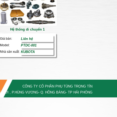
Hệ thống di chuyển 1
Giá bán:
Liên hệ
Model:
PTDC-001
Nhà sản xuất:
KUBOTA
CÔNG TY CỔ PHẦN PHỤ TÙNG TRỌNG TÍN
5 MỚI , P.HÙNG VƯƠNG- Q. HỒNG BÀNG- TP HẢI PHÒNG