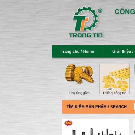
Trang chủ / Home
Giới thiệu /
Phụ tùng gầm
Thiết bị công tác
TÌM KIẾM SẢN PHẨM / SEARCH