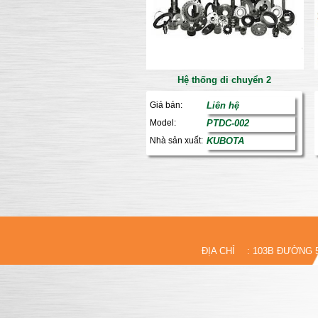
Hệ thống di chuyển 2
Giá bán:
Liên hệ
Model:
PTDC-002
Nhà sản xuất:
KUBOTA
ĐỊA CHỈ
: 103B ĐƯỜNG 