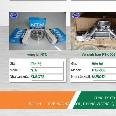
vòng bi NTN
Vỏ sinh han PTK-006
Giá:
liên hệ
Giá:
liên hệ
Model:
NTN
Model:
PTK-006
Nhà sản xuất:
KUBOTA
Nhà sản xuất:
KUBOTA
CÔNG TY CỔ
ĐỊA CHỈ
: 103B ĐƯỜNG 5 MỚI , P.HÙNG VƯƠNG- Q